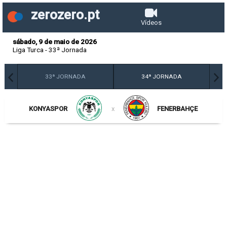
zerozero.pt
Vídeos
sábado, 9 de maio de 2026
Liga Turca
-
33ª Jornada
33ª JORNADA
34ª JORNADA
KONYASPOR
x
FENERBAHÇE