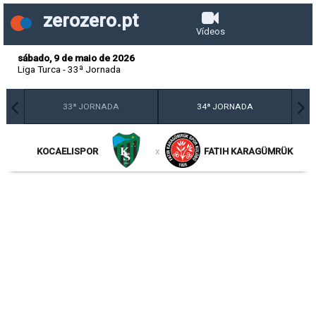
zerozero.pt
Vídeos
sábado, 9 de maio de 2026
Liga Turca
-
33ª Jornada
33ª JORNADA
34ª JORNADA
KOCAELISPOR
x
FATIH KARAGÜMRÜK