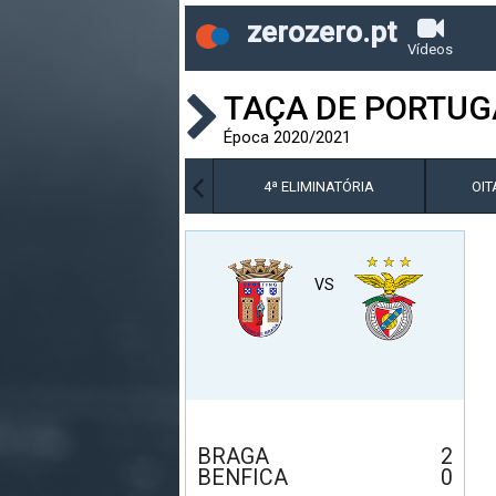
zerozero.pt
Vídeos
TAÇA DE PORTUG
Época 2020/2021
3ª ELIMINATÓRIA
4ª ELIMINATÓRIA
OIT
VS
BRAGA
2
BENFICA
0