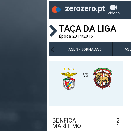
zerozero.pt
Vídeos
TAÇA DA LIGA
Época 2014/2015
FASE 3 - JORNADA 2
FASE 3 - JORNADA 3
FASE
VS
BENFICA
2
MARÍTIMO
1