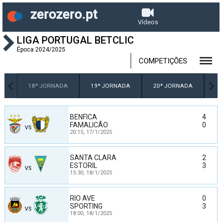
zerozero.pt
Vídeos
LIGA PORTUGAL BETCLIC
Época 2024/2025
COMPETIÇÕES
DA
18ª JORNADA
19ª JORNADA
20ª JORNADA
2
BENFICA
4
FAMALICÃO
0
VS
20:15,
17/1/2025
SANTA CLARA
2
ESTORIL
3
VS
15:30,
18/1/2025
RIO AVE
0
SPORTING
3
VS
18:00,
18/1/2025