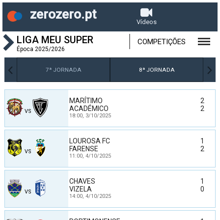
zerozero.pt
Vídeos
LIGA MEU SUPER
COMPETIÇÕES
Época 2025/2026
7ª JORNADA
8ª JORNADA
MARÍTIMO
2
ACADÉMICO
2
VS
18:00,
3/10/2025
LOUROSA FC
1
FARENSE
2
VS
11:00,
4/10/2025
CHAVES
1
VIZELA
0
VS
14:00,
4/10/2025