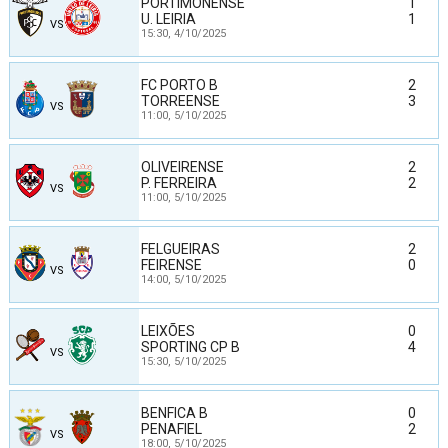
PORTIMONENSE
1
U. LEIRIA
1
VS
15:30,
4/10/2025
FC PORTO B
2
TORREENSE
3
VS
11:00,
5/10/2025
OLIVEIRENSE
2
P. FERREIRA
2
VS
11:00,
5/10/2025
FELGUEIRAS
2
FEIRENSE
0
VS
14:00,
5/10/2025
LEIXÕES
0
SPORTING CP B
4
VS
15:30,
5/10/2025
BENFICA B
0
PENAFIEL
2
VS
18:00,
5/10/2025