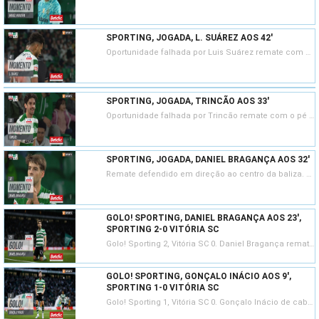
SPORTING, JOGADA, L. SUÁREZ AOS 42'
Oportunidade falhada por Luis Suárez remate com o pé direito no coração da área. Assistência de Geny Catamo.
SPORTING, JOGADA, TRINCÃO AOS 33'
Oportunidade falhada por Trincão remate com o pé esquerdo do lado esquerdo da área. Assistência de Hidemasa Morita com um passe em profundidade.
SPORTING, JOGADA, DANIEL BRAGANÇA AOS 32'
Remate defendido em direção ao centro da baliza. Daniel Bragança remate com o pé esquerdo no coração da área. Assistência de Maxi Araújo.
GOLO! SPORTING, DANIEL BRAGANÇA AOS 23',
SPORTING 2-0 VITÓRIA SC
Golo! Sporting 2, Vitória SC 0. Daniel Bragança remate com o pé esquerdo no coração da área.
GOLO! SPORTING, GONÇALO INÁCIO AOS 9',
SPORTING 1-0 VITÓRIA SC
Golo! Sporting 1, Vitória SC 0. Gonçalo Inácio de cabeça em frente à baliza depois de um livre.