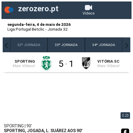
zerozero.pt
Vídeos
segunda-feira, 4 de maio de 2026
Liga Portugal Betclic
-
Jornada 32
DA
32ª JORNADA
33ª JORNADA
34ª JORNADA
5
1
SPORTING
VITÓRIA SC
x
Mais Vídeos!
Mais Vídeos!
0:20
SPORTING | 90'
SPORTING, JOGADA, L. SUÁREZ AOS 90'