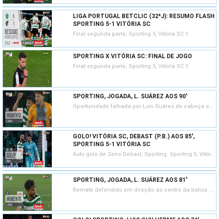
LIGA PORTUGAL BETCLIC (32ªJ): RESUMO FLASH
SPORTING 5-1 VITÓRIA SC
Final segunda parte, Sporting 5, Vitória SC 1.
SPORTING X VITÓRIA SC: FINAL DE JOGO
Final segunda parte, Sporting 5, Vitória SC 1.
SPORTING, JOGADA, L. SUÁREZ AOS 90'
Oportunidade falhada por Luis Suárez de cabeça em frente à baliza. Assistência de Nuno Santos com um cruzamento para a área.
GOLO! VITÓRIA SC, DEBAST (P.B.) AOS 85',
SPORTING 5-1 VITÓRIA SC
Auto golo de Zeno Debast, Sporting. Sporting 5, Vitória SC 1..
SPORTING, JOGADA, L. SUÁREZ AOS 81'
Remate defendido em direção ao centro da baliza. Luis Suárez remate com o pé direito no coração da área.