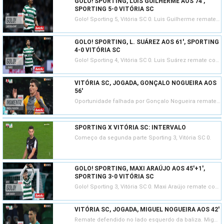
GOLO! SPORTING, LUIS GUILHERME AOS 74',
SPORTING 5-0 VITÓRIA SC
Golo! Sporting 5, Vitória SC 0. Luis Guilherme remate com o pé esquerdo no coração da área.
GOLO! SPORTING, L. SUÁREZ AOS 61', SPORTING
4-0 VITÓRIA SC
Golo! Sporting 4, Vitória SC 0. Luis Suárez remate com o pé direito no coração da área.
VITÓRIA SC, JOGADA, GONÇALO NOGUEIRA AOS
56'
Oportunidade falhada por Gonçalo Nogueira remate com o pé esquerdo no coração da área. Assistência de Samu.
SPORTING X VITÓRIA SC: INTERVALO
Começo da segunda parte Sporting 3, Vitória SC 0.
GOLO! SPORTING, MAXI ARAÚJO AOS 45'+1',
SPORTING 3-0 VITÓRIA SC
Golo! Sporting 3, Vitória SC 0. Maxi Araújo remate com o pé direito no coração da área ao centro da baliza. Assistência de Zeno Debast com um passe em profundidade.
VITÓRIA SC, JOGADA, MIGUEL NOGUEIRA AOS 42'
Remate defendido no lado esquerdo da baliza. Miguel Nogueira remate com o pé esquerdo do lado direito da área. Assistência de Diogo Sousa.