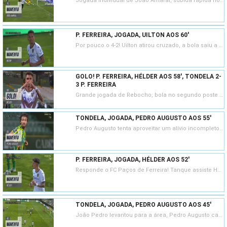
Jogada individual de João Amaral, subida rápida no terreno, rematou já quase sem ângulo, saiu à figura de Niasse.
P. FERREIRA, JOGADA, UILTON AOS 60'
Por pouco o 4-2! Uilton atirou cruzado, a bola saiu a rasar o poste mais afastado da baliza do CD Tondela.
GOLO! P. FERREIRA, HÉLDER AOS 58', TONDELA 2-
3 P. FERREIRA
Grande jogada de Rebocho, bola no segundo poste onde aparece Hélder a finalizar. O lance foi alvo de VAR, mas confirmada a posição legal do jogador pacense, validado.
TONDELA, JOGADA, PEDRO AUGUSTO AOS 55'
Pedro Augusto tenta aproveitar um alívio incompleto de Marco Baixinho, mas atirou à malha lateral.
P. FERREIRA, JOGADA, HÉLDER AOS 52'
Responde o FC Paços de Ferreira! Tanque assiste Hélder, este remata de primeira, saiu cruzado, mas sem direcção de baliza.
TONDELA, JOGADA, PEDRO AUGUSTO AOS 45'
João Pedro levantou para a área, Pedro Augusto cabeceou, defesa fácil de Matias Fracaro.