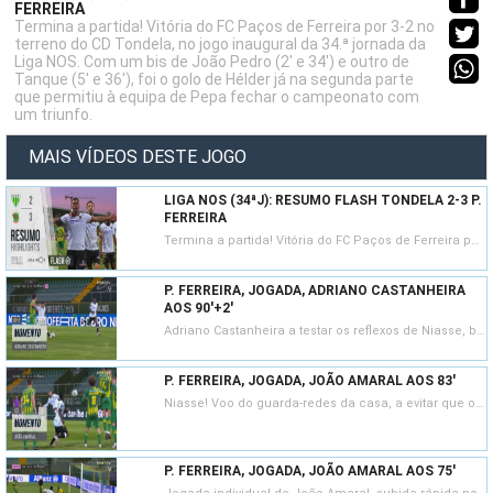
FERREIRA
Termina a partida! Vitória do FC Paços de Ferreira por 3-2 no
terreno do CD Tondela, no jogo inaugural da 34.ª jornada da
Liga NOS. Com um bis de João Pedro (2' e 34') e outro de
Tanque (5' e 36'), foi o golo de Hélder já na segunda parte
que permitiu à equipa de Pepa fechar o campeonato com
um triunfo.
MAIS VÍDEOS DESTE JOGO
LIGA NOS (34ªJ): RESUMO FLASH TONDELA 2-3 P.
FERREIRA
Termina a partida! Vitória do FC Paços de Ferreira por 3-2 no terreno do CD Tondela, no jogo inaugural da 34.ª jornada da Liga NOS. Com um bis de João Pedro (2' e 34') e outro de Tanque (5' e 36'), foi o golo de Hélder já na segunda parte que permitiu à equipa de Pepa fechar o campeonato com um triunfo.
P. FERREIRA, JOGADA, ADRIANO CASTANHEIRA
AOS 90'+2'
Adriano Castanheira a testar os reflexos de Niasse, boa defesa do guarda-redes tondelense!
P. FERREIRA, JOGADA, JOÃO AMARAL AOS 83'
Niasse! Voo do guarda-redes da casa, a evitar que o livre direto de João Amaral fosse à sua baliza.
P. FERREIRA, JOGADA, JOÃO AMARAL AOS 75'