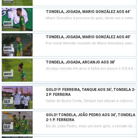
TONDELA, JOGADA, MARIO GONZÁLEZ AOS 44'
Mario González à procura do golo, desta vez o cabeceamento foi ao lado.
TONDELA, JOGADA, MARIO GONZÁLEZ AOS 40'
Por cima! Remate cruzado de Mario González, saiu para fora.
TONDELA, JOGADA, ARCANJO AOS 38'
Arcanjo remata em arco e falha por pouco o 3-2! A bola saiu ligeiramente por cima.
GOLO! P. FERREIRA, TANQUE AOS 36', TONDELA 2-
2 P. FERREIRA
Canto de Bruno Costa, Tanque nas alturas a cabecear e também a bisar!
GOLO! TONDELA, JOÃO PEDRO AOS 34', TONDELA
2-1 P. FERREIRA
Bis de João Pedro, mais um bom golo, o remate de primeira, forte e colocado, sem hipótese para Matias Fracaro.