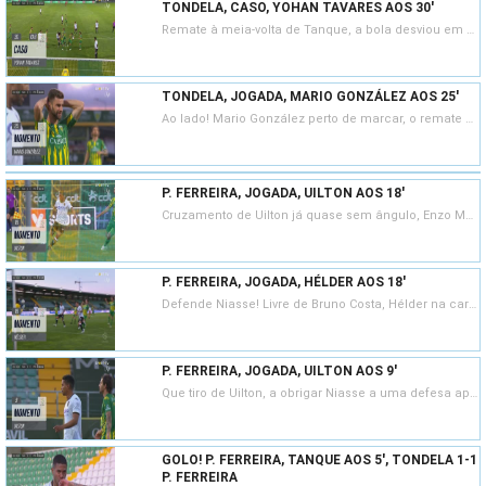
TONDELA, CASO, YOHAN TAVARES AOS 30'
Remate à meia-volta de Tanque, a bola desviou em Yohan Tavares, o árbitro ouve o VAR e manda seguir.
TONDELA, JOGADA, MARIO GONZÁLEZ AOS 25'
Ao lado! Mario González perto de marcar, o remate cruzado saiu a rasar o poste da baliza pacense.
P. FERREIRA, JOGADA, UILTON AOS 18'
Cruzamento de Uilton já quase sem ângulo, Enzo Martínez tenta o corte mas quase traía o seu guarda-redes, Niasse a tirar no limite para canto.
P. FERREIRA, JOGADA, HÉLDER AOS 18'
Defende Niasse! Livre de Bruno Costa, Hélder na cara do guarda-redes a cabecear, Niasse afasta e é Enzo Martínez quem tira para canto.
P. FERREIRA, JOGADA, UILTON AOS 9'
Que tiro de Uilton, a obrigar Niasse a uma defesa apertada! O guarda-redes sacudiu para canto.
GOLO! P. FERREIRA, TANQUE AOS 5', TONDELA 1-1
P. FERREIRA