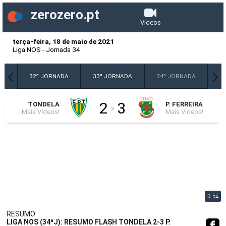
zerozero.pt
Vídeos
terça-feira, 18 de maio de 2021
Liga NOS
-
Jornada 34
DA
32ª JORNADA
33ª JORNADA
34ª JORNADA
2
3
TONDELA
P. FERREIRA
x
Mais Vídeos!
Mais Vídeos!
0:54
RESUMO
LIGA NOS (34ªJ): RESUMO FLASH TONDELA 2-3 P.