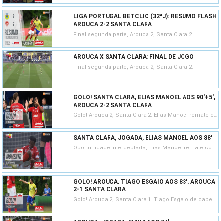
LIGA PORTUGAL BETCLIC (32ªJ): RESUMO FLASH
AROUCA 2-2 SANTA CLARA
Final segunda parte, Arouca 2, Santa Clara 2.
AROUCA X SANTA CLARA: FINAL DE JOGO
Final segunda parte, Arouca 2, Santa Clara 2.
GOLO! SANTA CLARA, ELIAS MANOEL AOS 90'+5',
AROUCA 2-2 SANTA CLARA
Golo! Arouca 2, Santa Clara 2. Elias Manoel remate com o pé direito em frente à baliza.
SANTA CLARA, JOGADA, ELIAS MANOEL AOS 88'
Oportunidade interceptada, Elias Manoel remate com o pé direito de fora da área.
GOLO! AROUCA, TIAGO ESGAIO AOS 83', AROUCA
2-1 SANTA CLARA
Golo! Arouca 2, Santa Clara 1. Tiago Esgaio de cabeça no coração da área resultante do canto.