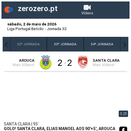
zerozero.pt
Vídeos
sábado, 2 de maio de 2026
Liga Portugal Betclic
-
Jornada 32
DA
32ª JORNADA
33ª JORNADA
34ª JORNADA
2
2
AROUCA
SANTA CLARA
x
Mais Vídeos!
Mais Vídeos!
0:25
SANTA CLARA | 95'
GOLO! SANTA CLARA, ELIAS MANOEL AOS 90'+5', AROUCA