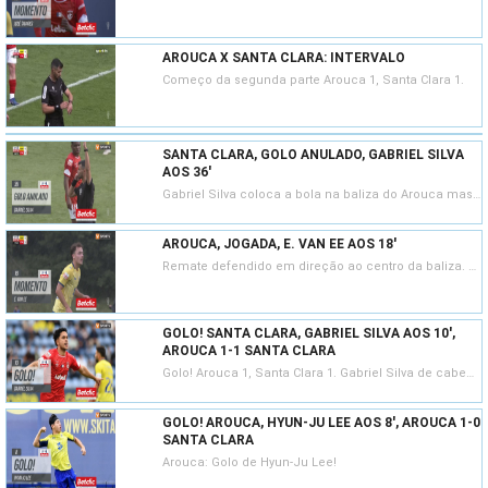
AROUCA X SANTA CLARA: INTERVALO
Começo da segunda parte Arouca 1, Santa Clara 1.
SANTA CLARA, GOLO ANULADO, GABRIEL SILVA
AOS 36'
Gabriel Silva coloca a bola na baliza do Arouca mas o lance é invalidado por fora de jogo anterior
AROUCA, JOGADA, E. VAN EE AOS 18'
Remate defendido em direção ao centro da baliza. Espen van Ee remate com o pé esquerdo de fora da área. Assistência de Alfonso Trezza.
GOLO! SANTA CLARA, GABRIEL SILVA AOS 10',
AROUCA 1-1 SANTA CLARA
Golo! Arouca 1, Santa Clara 1. Gabriel Silva de cabeça em frente à baliza resultante do canto.
GOLO! AROUCA, HYUN-JU LEE AOS 8', AROUCA 1-0
SANTA CLARA
Arouca: Golo de Hyun-Ju Lee!