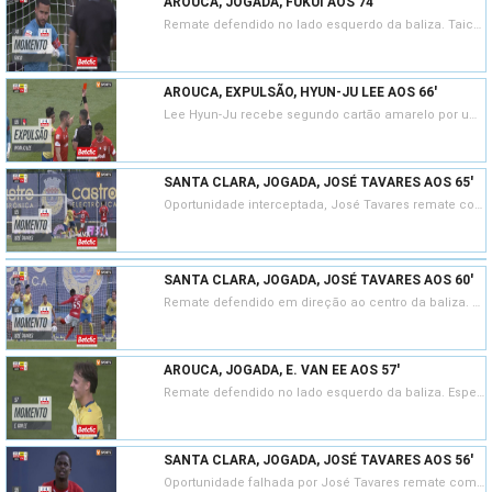
AROUCA, JOGADA, FUKUI AOS 74'
Remate defendido no lado esquerdo da baliza. Taichi Fukui remate com o pé direito de fora da área. Assistência de Espen van Ee.
AROUCA, EXPULSÃO, HYUN-JU LEE AOS 66'
Lee Hyun-Ju recebe segundo cartão amarelo por uma entrada perigosa.
SANTA CLARA, JOGADA, JOSÉ TAVARES AOS 65'
Oportunidade interceptada, José Tavares remate com o pé direito no coração da área. Assistência de Welinton Torrão.
SANTA CLARA, JOGADA, JOSÉ TAVARES AOS 60'
Remate defendido em direção ao centro da baliza. José Tavares remate com o pé esquerdo no coração da área.
AROUCA, JOGADA, E. VAN EE AOS 57'
Remate defendido no lado esquerdo da baliza. Espen van Ee remate com o pé direito de fora da área. Assistência de Barbero.
SANTA CLARA, JOGADA, JOSÉ TAVARES AOS 56'
Oportunidade falhada por José Tavares remate com o pé esquerdo do lado esquerdo da área. Assistência de Gabriel Silva depois de um contra ataque.