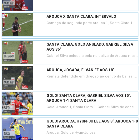
AROUCA X SANTA CLARA: INTERVALO
Começo da segunda parte Arouca 1, Santa Clara 1.
SANTA CLARA, GOLO ANULADO, GABRIEL SILVA
AOS 36'
Gabriel Silva coloca a bola na baliza do Arouca mas o lance é invalidado por fora de jogo anterior
AROUCA, JOGADA, E. VAN EE AOS 18'
Remate defendido em direção ao centro da baliza. Espen van Ee remate com o pé esquerdo de fora da área. Assistência de Alfonso Trezza.
GOLO! SANTA CLARA, GABRIEL SILVA AOS 10',
AROUCA 1-1 SANTA CLARA
Golo! Arouca 1, Santa Clara 1. Gabriel Silva de cabeça em frente à baliza resultante do canto.
GOLO! AROUCA, HYUN-JU LEE AOS 8', AROUCA 1-0
SANTA CLARA
Arouca: Golo de Hyun-Ju Lee!