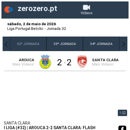
zerozero.pt
Vídeos
sábado, 2 de maio de 2026
Liga Portugal Betclic
-
Jornada 32
DA
32ª JORNADA
33ª JORNADA
34ª JORNADA
2
2
AROUCA
SANTA CLARA
x
Mais Vídeos!
Mais Vídeos!
1:02
SANTA CLARA
I LIGA (#32) | AROUCA 2-2 SANTA CLARA: FLASH