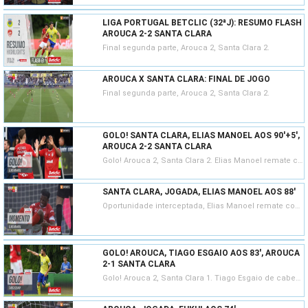
LIGA PORTUGAL BETCLIC (32ªJ): RESUMO FLASH
AROUCA 2-2 SANTA CLARA
Final segunda parte, Arouca 2, Santa Clara 2.
AROUCA X SANTA CLARA: FINAL DE JOGO
Final segunda parte, Arouca 2, Santa Clara 2.
GOLO! SANTA CLARA, ELIAS MANOEL AOS 90'+5',
AROUCA 2-2 SANTA CLARA
Golo! Arouca 2, Santa Clara 2. Elias Manoel remate com o pé direito em frente à baliza.
SANTA CLARA, JOGADA, ELIAS MANOEL AOS 88'
Oportunidade interceptada, Elias Manoel remate com o pé direito de fora da área.
GOLO! AROUCA, TIAGO ESGAIO AOS 83', AROUCA
2-1 SANTA CLARA
Golo! Arouca 2, Santa Clara 1. Tiago Esgaio de cabeça no coração da área resultante do canto.