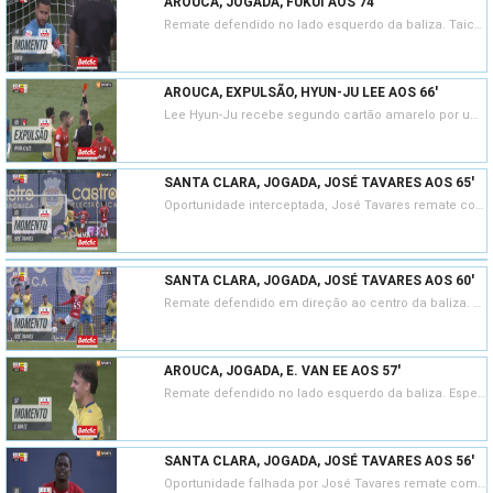
AROUCA, JOGADA, FUKUI AOS 74'
Remate defendido no lado esquerdo da baliza. Taichi Fukui remate com o pé direito de fora da área. Assistência de Espen van Ee.
AROUCA, EXPULSÃO, HYUN-JU LEE AOS 66'
Lee Hyun-Ju recebe segundo cartão amarelo por uma entrada perigosa.
SANTA CLARA, JOGADA, JOSÉ TAVARES AOS 65'
Oportunidade interceptada, José Tavares remate com o pé direito no coração da área. Assistência de Welinton Torrão.
SANTA CLARA, JOGADA, JOSÉ TAVARES AOS 60'
Remate defendido em direção ao centro da baliza. José Tavares remate com o pé esquerdo no coração da área.
AROUCA, JOGADA, E. VAN EE AOS 57'
Remate defendido no lado esquerdo da baliza. Espen van Ee remate com o pé direito de fora da área. Assistência de Barbero.
SANTA CLARA, JOGADA, JOSÉ TAVARES AOS 56'
Oportunidade falhada por José Tavares remate com o pé esquerdo do lado esquerdo da área. Assistência de Gabriel Silva depois de um contra ataque.