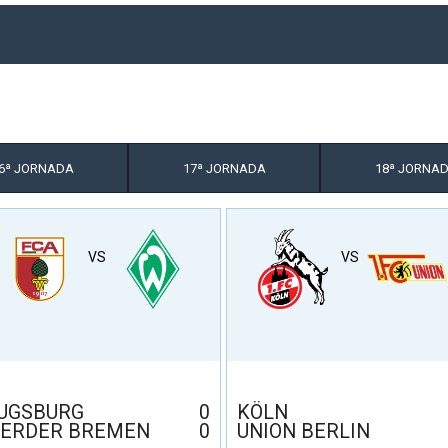
6ª JORNADA
17ª JORNADA
18ª JORNA
VS
VS
UGSBURG
0
KÖLN
ERDER BREMEN
0
UNION BERLIN