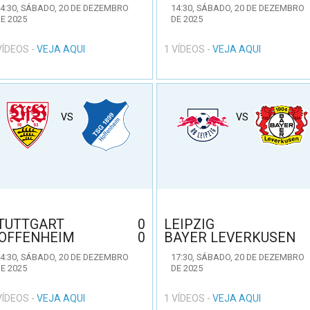
4:30,
SÁBADO, 20 DE DEZEMBRO
14:30,
SÁBADO, 20 DE DEZEMBRO
DE 2025
DE 2025
VÍDEOS -
VEJA AQUI
1 VÍDEOS -
VEJA AQUI
VS
VS
TUTTGART
0
LEIPZIG
OFFENHEIM
0
BAYER LEVERKUSEN
4:30,
SÁBADO, 20 DE DEZEMBRO
17:30,
SÁBADO, 20 DE DEZEMBRO
DE 2025
DE 2025
VÍDEOS -
VEJA AQUI
1 VÍDEOS -
VEJA AQUI