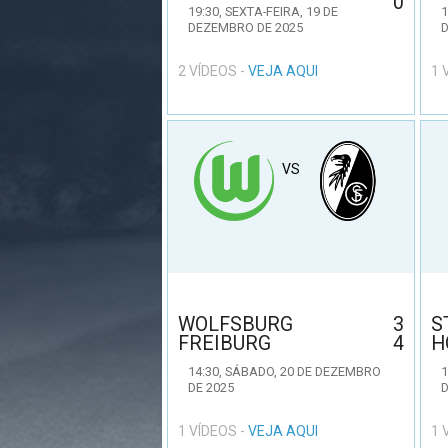
0
19:30,
SEXTA-FEIRA, 19 DE
1
DEZEMBRO DE 2025
2 VÍDEOS -
VEJA AQUI
1 
VS
WOLFSBURG
3
S
FREIBURG
4
H
14:30,
SÁBADO, 20 DE DEZEMBRO
1
DE 2025
1 VÍDEOS -
VEJA AQUI
1 