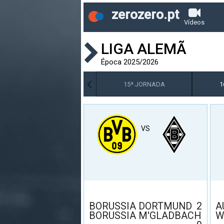
zerozero.pt
Vídeos
LIGA ALEMÃ
Época 2025/2026
14ª JORNADA
15ª JORNADA
1
VS
BORUSSIA DORTMUND
2
A
BORUSSIA M'GLADBACH
W