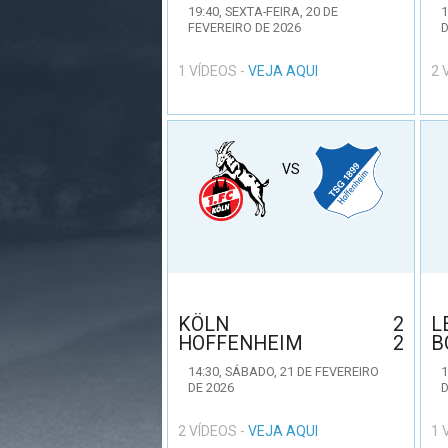
19:40,
SEXTA-FEIRA, 20 DE
1
FEVEREIRO DE 2026
1 VÍDEOS -
VEJA AQUI
2 
VS
KÖLN
2
L
HOFFENHEIM
2
B
14:30,
SÁBADO, 21 DE FEVEREIRO
1
DE 2026
2 VÍDEOS -
VEJA AQUI
1 