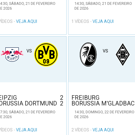
4:30,
SÁBADO, 21 DE FEVEREIRO
14:30,
SÁBADO, 21 DE FEVEREIRO
DE 2026
DE 2026
VÍDEOS -
VEJA AQUI
1 VÍDEOS -
VEJA AQUI
VS
VS
EIPZIG
2
FREIBURG
ORUSSIA DORTMUND
2
BORUSSIA M'GLADBA
7:30,
SÁBADO, 21 DE FEVEREIRO
14:30,
DOMINGO, 22 DE FEVEREIRO
DE 2026
DE 2026
VÍDEOS -
VEJA AQUI
2 VÍDEOS -
VEJA AQUI